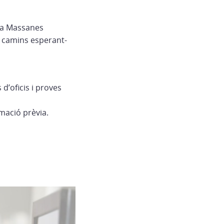
ò a Massanes
de camins esperant-
 d’oficis i proves
mació prèvia.