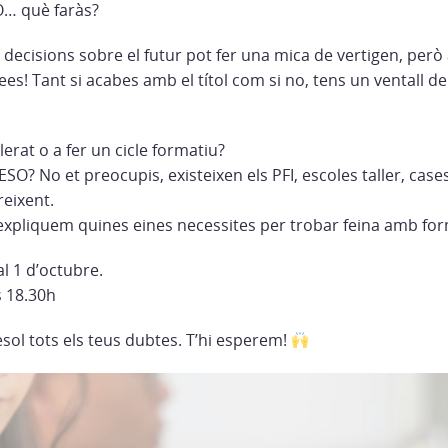
O… què faràs?
ecisions sobre el futur pot fer una mica de vertigen, per
dees! Tant si acabes amb el títol com si no, tens un ventall 
lerat o a fer un cicle formatiu?
SO? No et preocupis, existeixen els PFI, escoles taller, cases
reixent.
’expliquem quines eines necessites per trobar feina amb for
l 1 d’octubre.
es 18.30h
resol tots els teus dubtes. T’hi esperem!