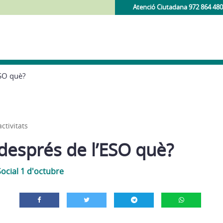
Atenció Ciutadana 972 864 480
ESO què?
ctivitats
després de l’ESO què?
Social 1 d'octubre