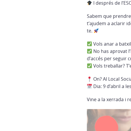
I després de l’ES
Sabem que prendre d
t’ajudem a aclarir i
te.
Vols anar a batxil
No has aprovat l’E
d’accés per seguir c
Vols treballar? T
On? Al Local Socia
Dia: 9 d’abril a l
Vine a la xerrada i 