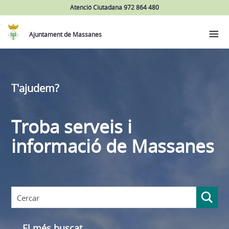
Atenció Ciutadana 972 864 480
Ajuntament de Massanes
T'ajudem?
Troba serveis i
informació de Massanes
El més buscat